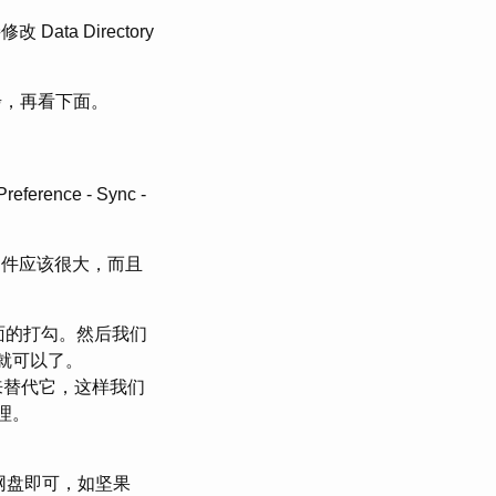
改 Data Directory
步，再看下面。
ce - Sync -
F 文件应该很大，而且
消下面的打勾。然后我们
步就可以了。
ink 来替代它，这样我们
理。
 的网盘即可，如坚果