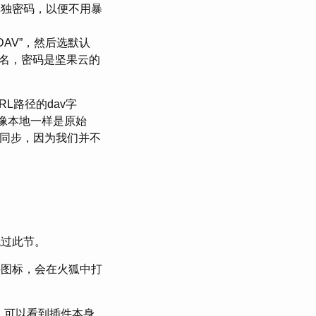
个单独密码，以便不用暴
“WebDAV”，然后选默认
云的邮箱名，密码是坚果云的
RL路径的dav字
不像本地一样是原始
的同步，因为我们并不
跳过此节。
 或者点插件图标，会在火狐中打
nce，可以看到插件本身